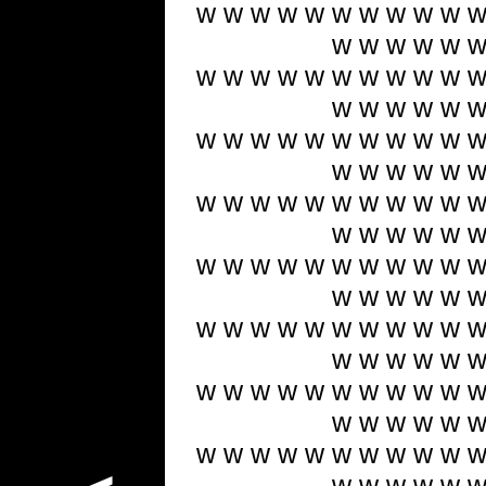
w w w w w w w w w w w
w w w w w w
w w w w w w w w w w w
w w w w w w
w w w w w w w w w w w
w w w w w w
w w w w w w w w w w w
w w w w w w
w w w w w w w w w w w
w w w w w w
w w w w w w w w w w w
w w w w w w
w w w w w w w w w w w
w w w w w w
w w w w w w w w w w w
w w w w w w