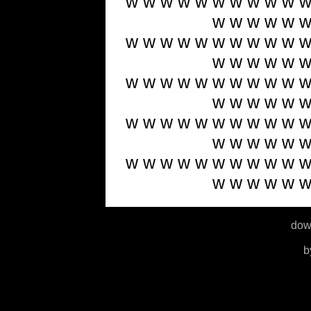
w w w w w w w w w w w
w w w w w w
w w w w w w w w w w w
w w w w w w
w w w w w w w w w w w
w w w w w w
w w w w w w w w w w w
w w w w w w
w w w w w w w w w w w
w w w w w w
dow
b