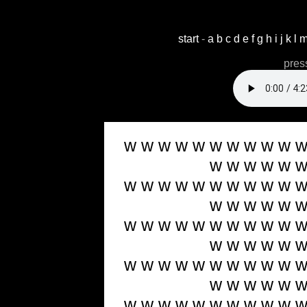
start
-
a
b
c
d
e
f
g
h
i
j
k
l
press
w w w w w w w w w w w
w w w w w w
w w w w w w w w w w w
w w w w w w
w w w w w w w w w w w
w w w w w w
w w w w w w w w w w w
w w w w w w
w w w w w w w w w w w